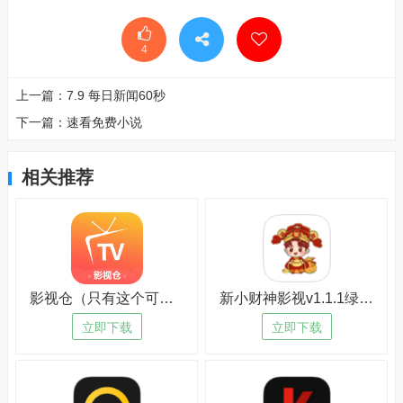
4
上一篇：
7.9 每日新闻60秒
下一篇：
速看免费小说
相关推荐
影视仓（只有这个可用）
新小财神影视v1.1.1绿化版
立即下载
立即下载